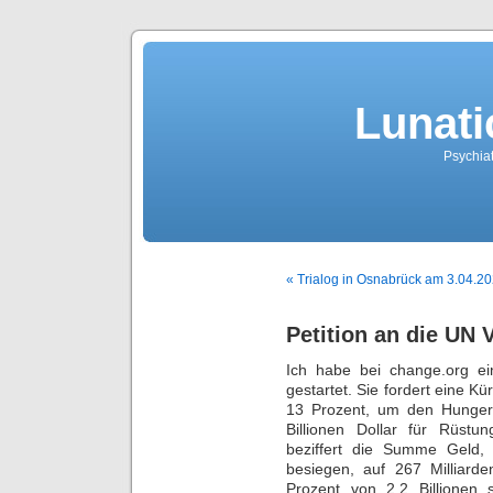
Lunati
Psychiat
« Trialog in Osnabrück am 3.04.2
Petition an die UN
Ich habe bei change.org ei
gestartet. Sie fordert eine 
13 Prozent, um den Hunger z
Billionen Dollar für Rüstu
beziffert die Summe Geld,
besiegen, auf 267 Milliard
Prozent von 2,2 Billionen s