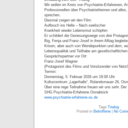
Wir wollen im Kreis von Psychiatrie-Erfahrenen, A
Professionellen über Psychiatriethemen und alles
sprechen.
Diesmal zeigen wir den Film:
Aufbruch ins Helle – Nach seelischer
Krankheit wieder Lebensmut schöpfen
Er schildert die Genesungswege von drei Protagon
Big, Fenja und Franz-Josef in ihrem Alltag begleite
Krisen, aber auch von Wendepunkten und dem, was
Lebensqualität und Teilhabe am gesellschaftliche
Gesprächspartner vor Ort:
Franz-Josef Wagner
(Protagonist des Films und Vorsitzender von Netz
Termin:
Donnerstag, 5. Februar 2026 um 19:00 Uhr
Kulturzentrum „Lagerhalle“, Rolandsmauer 26, O
Über eine rege Teilnahme freuen wir uns sehr. Der Ein
SHG Psychiatrie-Erfahrene Osnabrück
www.psychiatrie-erfahrene-os.de
Tags:
Trialog
Posted in
Betroffene
|
No Com