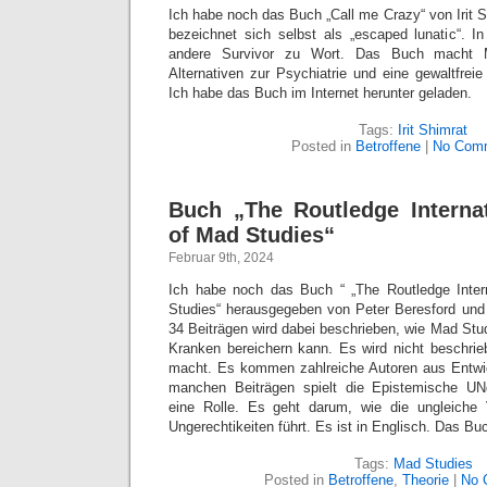
Ich habe noch das Buch „Call me Crazy“ von Irit Sh
bezeichnet sich selbst als „escaped lunatic“.
andere Survivor zu Wort. Das Buch macht 
Alternativen zur Psychiatrie und eine gewaltfrei
Ich habe das Buch im Internet herunter geladen.
Tags:
Irit Shimrat
Posted in
Betroffene
|
No Com
Buch „The Routledge Interna
of Mad Studies“
Februar 9th, 2024
Ich habe noch das Buch “ „The Routledge Inte
Studies“ herausgegeben von Peter Beresford und
34 Beiträgen wird dabei beschrieben, wie Mad Stu
Kranken bereichern kann. Es wird nicht beschri
macht. Es kommen zahlreiche Autoren aus Entwic
manchen Beiträgen spielt die Epistemische UNg
eine Rolle. Es geht darum, wie die ungleiche
Ungerechtikeiten führt. Es ist in Englisch. Das Buc
Tags:
Mad Studies
Posted in
Betroffene
,
Theorie
|
No 