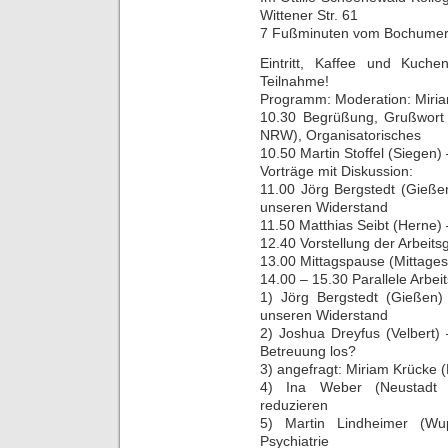
Wittener Str. 61
7 Fußminuten vom Bochumer
Eintritt, Kaffee und Kuch
Teilnahme!
Programm: Moderation: Miri
10.30 Begrüßung, Grußwort 
NRW), Organisatorisches
10.50 Martin Stoffel (Siegen
Vorträge mit Diskussion:
11.00 Jörg Bergstedt (Gießen
unseren Widerstand
11.50 Matthias Seibt (Herne
12.40 Vorstellung der Arbeit
13.00 Mittagspause (Mittages
14.00 – 15.30 Parallele Arbei
1) Jörg Bergstedt (Gießen) 
unseren Widerstand
2) Joshua Dreyfus (Velbert)
Betreuung los?
3) angefragt: Miriam Krücke 
4) Ina Weber (Neustadt 
reduzieren
5) Martin Lindheimer (Wup
Psychiatrie