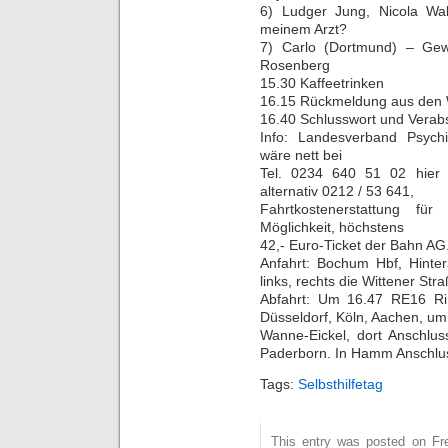
6) Ludger Jung, Nicola Wa
meinem Arzt?
7) Carlo (Dortmund) – Gew
Rosenberg
15.30 Kaffeetrinken
16.15 Rückmeldung aus den
16.40 Schlusswort und Verab
Info: Landesverband Psych
wäre nett bei
Tel. 0234 640 51 02 hier 
alternativ 0212 / 53 641,
Fahrtkostenerstattung für
Möglichkeit, höchstens
42,- Euro-Ticket der Bahn AG
Anfahrt: Bochum Hbf, Hinter
links, rechts die Wittener Str
Abfahrt: Um 16.47 RE16 R
Düsseldorf, Köln, Aachen, um
Wanne-Eickel, dort Anschl
Paderborn. In Hamm Anschluss
Tags:
Selbsthilfetag
This entry was posted on Frei