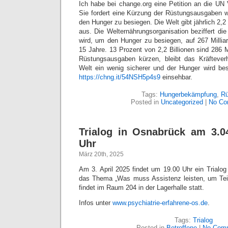
Ich habe bei change.org eine Petition an die UN 
Sie fordert eine Kürzung der Rüstungsausgaben 
den Hunger zu besiegen. Die Welt gibt jährlich 2,2 
aus. Die Welternährungsorganisation beziffert di
wird, um den Hunger zu besiegen, auf 267 Milliar
15 Jahre. 13 Prozent von 2,2 Billionen sind 286 Mi
Rüstungsausgaben kürzen, bleibt das Kräfteverh
Welt ein wenig sicherer und der Hunger wird besi
https://chng.it/54NSH5p4s9
einsehbar.
Tags:
Hungerbekämpfung
,
Rü
Posted in
Uncategorized
|
No Co
Trialog in Osnabrück am 3.0
Uhr
März 20th, 2025
Am 3. April 2025 findet um 19.00 Uhr ein Trialog
das Thema „Was muss Assistenz leisten, um Tei
findet im Raum 204 in der Lagerhalle statt.
Infos unter
www.psychiatrie-erfahrene-os.de
.
Tags:
Trialog
Posted in
Betroffene
|
No Com