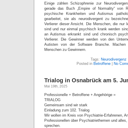
Einige zählen Schizophrenie zur Neurodivergen
gerade das Buch „Empire of Normality“ von 
psychische Krankheiten und Autismus patholog
gearbeitet, sie als neurodivergent zu bezeich
Verlierer dieser Ansicht. Die Menschen, die nur 
sind und nur einmal psychisch krank werden sin
an Autismus erkrankt sind und chronisch psych
Verlierer. Die Gewinner werden von den Unter
Autisten von der Software Branche. Machen w
Menschen zu Gewinnern.
Tags:
Neurodivergenz
Posted in
Betroffene
|
No Com
Trialog in Osnabrück am 5. Ju
Mai 19th, 2025
Professionelle + Betroffene + Angehörige =
TRIALOG
Gemeinsam sind wir stark
Einladung zum 102. Trialog
Wir wollen im Kreis von Psychiatrie-Erfahrenen, A
Professionellen über Psychiatriethemen und alles
sprechen.