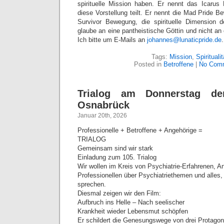
spirituelle Mission haben. Er nennt das Icarus
diese Vorstellung teilt. Er nennt die Mad Pride B
Survivor Bewegung, die spirituelle Dimension d
glaube an eine pantheistische Göttin und nicht an
Ich bitte um E-Mails an
johannes@lunaticpride.de
.
Tags:
Mission
,
Spiritualit
Posted in
Betroffene
|
No Com
Trialog am Donnerstag de
Osnabrück
Januar 20th, 2026
Professionelle + Betroffene + Angehörige =
TRIALOG
Gemeinsam sind wir stark
Einladung zum 105. Trialog
Wir wollen im Kreis von Psychiatrie-Erfahrenen, A
Professionellen über Psychiatriethemen und alles
sprechen.
Diesmal zeigen wir den Film:
Aufbruch ins Helle – Nach seelischer
Krankheit wieder Lebensmut schöpfen
Er schildert die Genesungswege von drei Protagon