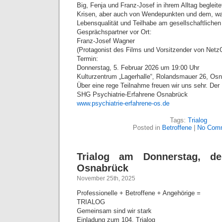
Big, Fenja und Franz-Josef in ihrem Alltag begleite
Krisen, aber auch von Wendepunkten und dem, was
Lebensqualität und Teilhabe am gesellschaftliche
Gesprächspartner vor Ort:
Franz-Josef Wagner
(Protagonist des Films und Vorsitzender von Netz
Termin:
Donnerstag, 5. Februar 2026 um 19:00 Uhr
Kulturzentrum „Lagerhalle“, Rolandsmauer 26, O
Über eine rege Teilnahme freuen wir uns sehr. Der Ein
SHG Psychiatrie-Erfahrene Osnabrück
www.psychiatrie-erfahrene-os.de
Tags:
Trialog
Posted in
Betroffene
|
No Com
Trialog am Donnerstag, de
Osnabrück
November 25th, 2025
Professionelle + Betroffene + Angehörige =
TRIALOG
Gemeinsam sind wir stark
Einladung zum 104. Trialog