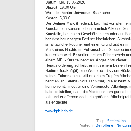
Datum: Mo, 15.06.2026
Uhrzeit: 19:00 Uhr
Wo: Filmtheater Universum Bramsche
Kosten: 5,00 €
Der Berliner Mark (Frederick Lau) hat vor allem ei
Konstante in seinem Leben, nämlich Alkohol. Sei e
Baustelle, bei einem Geschäftsessen oder auf Par
berühmt-berüchtigten Berliner Nachtleben: Alkoho
ist alltägliche Routine, und einen Grund gibt es im
Mark eines Nachts im Vollrausch am Steuer sein
kontrolliert wird. Er verliert seinen Führerschein 
einem MPU-Kurs teilnehmen. Angesichts dieser
Herausforderung schließt er mit seinem besten Fr
Nadim (Burak Yiğit) eine Wette ab: Bis zum Rücke
seines Führerscheins will er keinen Tropfen Alkoho
nehmen. In Helena (Nora Tschirner), die er beim 
kennenlernt, findet er eine Verbündete. Allerding
bald feststellen, dass die Abstinenz ihm gar nicht s
fällt und er offenbar doch ein größeres Alkoholprob
als er dachte.
www.hph-bsb.de
Tags:
Seelenkino
Posted in
Betroffene
|
No Com