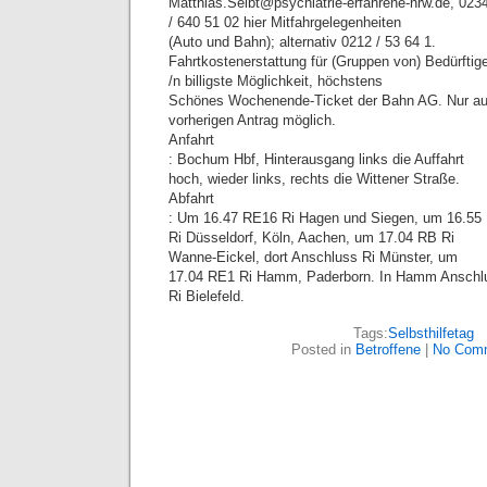
Matthias.Seibt@psychiatrie-erfahrene-nrw.de, 023
/ 640 51 02 hier Mitfahrgelegenheiten
(Auto und Bahn); alternativ 0212 / 53 64 1.
Fahrtkostenerstattung für (Gruppen von) Bedürftig
/n billigste Möglichkeit, höchstens
Schönes Wochenende-Ticket der Bahn AG. Nur au
vorherigen Antrag möglich.
Anfahrt
: Bochum Hbf, Hinterausgang links die Auffahrt
hoch, wieder links, rechts die Wittener Straße.
Abfahrt
: Um 16.47 RE16 Ri Hagen und Siegen, um 16.55
Ri Düsseldorf, Köln, Aachen, um 17.04 RB Ri
Wanne-Eickel, dort Anschluss Ri Münster, um
17.04 RE1 Ri Hamm, Paderborn. In Hamm Anschl
Ri Bielefeld.
Tags:
Selbsthilfetag
Posted in
Betroffene
|
No Com