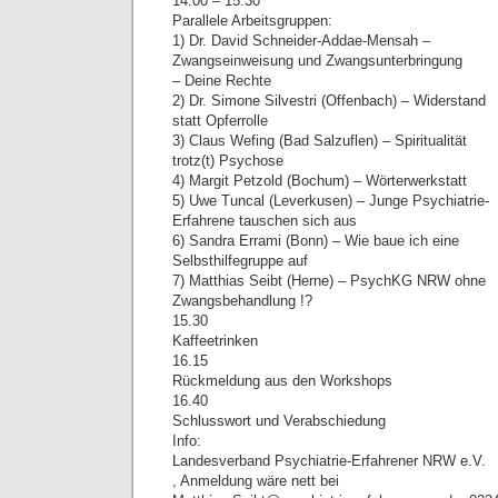
14.00 – 15.30
Parallele Arbeitsgruppen:
1) Dr. David Schneider-Addae-Mensah –
Zwangseinweisung und Zwangsunterbringung
– Deine Rechte
2) Dr. Simone Silvestri (Offenbach) – Widerstand
statt Opferrolle
3) Claus Wefing (Bad Salzuflen) – Spiritualität
trotz(t) Psychose
4) Margit Petzold (Bochum) – Wörterwerkstatt
5) Uwe Tuncal (Leverkusen) – Junge Psychiatrie-
Erfahrene tauschen sich aus
6) Sandra Errami (Bonn) – Wie baue ich eine
Selbsthilfegruppe auf
7) Matthias Seibt (Herne) – PsychKG NRW ohne
Zwangsbehandlung !?
15.30
Kaffeetrinken
16.15
Rückmeldung aus den Workshops
16.40
Schlusswort und Verabschiedung
Info:
Landesverband Psychiatrie-Erfahrener NRW e.V.
, Anmeldung wäre nett bei