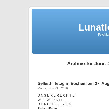
Lunati
Psychiat
Archive for Juni, 
Selbsthilfetag in Bochum am 27. Au
Montag, Juni 6th, 2016
U N S E R E R E C H T E –
W I E W I R S I E
D U R C H S E T Z E N
Selbsthilfetag