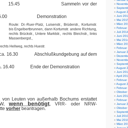
15.45
Sammeln vor der
Novembe
Septemb
August 
6.00
Demonstration
Juni 20
Mai 201
März 20
Route: Dr.-Ruer-Platz, Luisenstr., Brüderstr., Kortumstr.
Februar
bis Engelbertbrunnen, dann Kortumstr. andere Richtung,
Juli 201
rechts Brückstr., Untere Marktstr., rechts Bleichstr., links
Juni 20
Massenbergst.,
Mai 201
März 20
rechts Hellweg, rechts Huestr.
Februar
Januar 
ca. 16.30
Abschlußkundgebung auf dem
Dezembe
Novembe
Septemb
. 16.40
Ende der Demonstration
August 
Juni 20
April 20
Februar
August 
Februar
Oktober
Juni 201
n
von Leuten von außerhalb Bochums erstattet
Februar
wenn benötigt
RW,
, VRR- oder NRW-
Januar 
itte
vorher
beantragen.
Oktober
Septemb
Juli 201
Mai 201
März 20
Januar 