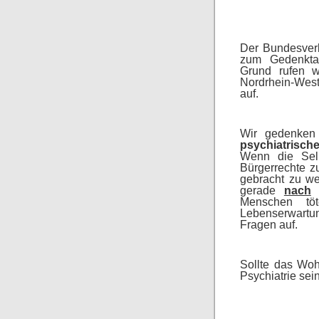
De
Der Bundesverb
zum Gedenktag
Grund rufen wi
Nordrhein-West
auf.
Wir gedenke
psychiatrisc
Wenn die Selb
Bürgerrechte z
gebracht zu we
gerade
nach
p
Menschen tö
Lebenserwartu
Fragen auf.
Sollte das Woh
Psychiatrie sei