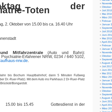
enktag der
Novembe
atrie-Toten
Oktober
Juli 201
Mai 201
März 20
Februar
g, 2. Oktober von 15.00 bis ca. 16.40 Uhr
Januar 
Septemb
Juli 201
Juni 20
nnenstadt
Mai 201
April 20
Februar
Januar 
und Mitfahrzentrale
(Auto und Bahn):
Novembe
Psychiatrie-Erfahrener NRW, 0234 / 640 5102,
Oktober
Septemb
aufhaus-nrw.de
.
August 
Juli 201
Juni 20
Mai 201
Bahn bis Bochum Hauptbahnhof, dann 5 Minuten Fußweg
März 20
ber Dr.-Ruer-Platz). Mit dem Auto ins Parkhaus 2 Dr-Ruer-Platz
Januar 
Brückstr/Bongardstr.
Dezembe
Novembe
Oktober
Septemb
August 
Juni 20
15.00 bis 15.45
Gottesdienst in der
April 20
März 20
Januar 