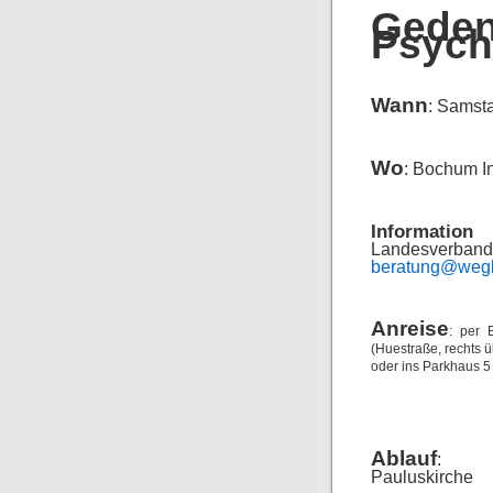
Ged
Psychi
Wann
: Samsta
Wo
: Bochum I
Information 
Landesverband 
beratung@wegl
Anreise
: per 
(Huestraße, rechts ü
oder ins Parkhaus 5 
Ablauf
:
Pauluskirche