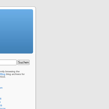
ently browsing the
 Blog
blog archives for
2010.
um
26
6
26
 2026