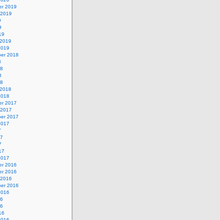
r 2019
 2019
9
9
19
 2019
2019
er 2018
8
18
8
18
 2018
2018
r 2017
 2017
er 2017
2017
7
17
7
17
2017
r 2016
r 2016
 2016
er 2016
2016
16
16
16
2016