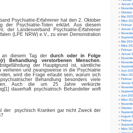
monstration
Januar 
Novembe
Oktober
Mai 202
and Psychiatrie-Erfahrener hat den 2. Oktober
März 20
 der Psychiatrie-Toten erklärt. Aus diesem
Februar
r, der Landesverband Psychiatrie-Erfahrener
Januar 
Novembe
falen (LPE NRW) e.V., zu einer Demonstration
Septemb
Mai 202
März 20
Februar
Januar 
n an diesem Tag der
durch oder in Folge
Dezembe
he(r) Behandlung verstorbenen Menschen
.
Novembe
stgefährdung der Hauptgrund ist, sämtliche
Septemb
u verlieren und zwangsweise in die Psychiatrie
Juni 20
rden, wird die Frage erlaubt sein, warum sich
März 20
sychiatrischer Behandlung besonders viele
Februar
Januar 
ten. Auch die um 25 Jahre verkürzte
Novembe
ng
[1]
dauerhaft psychiatrisch Behandelter wirft
Septemb
Juni 20
März 20
Novembe
Oktober
l der
psychisch Kranken gar nicht Zweck der
Septemb
n?
August 
Februar
Septemb
März 20
Januar 