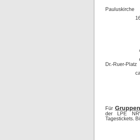
Pauluskirche
1
Dr.-Ruer-Platz
ca
Gruppe
Für
der LPE N
Tagestickets. B