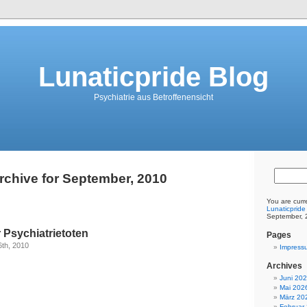
Lunaticpride Blog
Psychiatrie aus Betroffenensicht
rchive for September, 2010
You are curr
Lunaticpride
September, 
 Psychiatrietoten
Pages
th, 2010
Impress
Archives
Juni 20
Mai 202
Aufruf zur
März 20
Februar