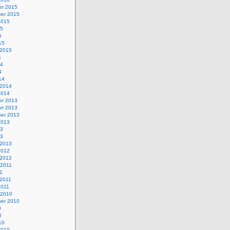
r 2015
er 2015
2015
15
5
15
 2015
4
14
4
14
 2014
2014
r 2013
r 2013
er 2013
2013
13
13
 2013
2012
 2012
 2011
1
 2011
2011
 2010
er 2010
0
0
10
2010