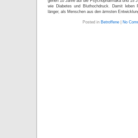
gehen 10 Jahre auf die Psychopharmaka und 15 Ja
wie Diabetes und Bluthochdruck. Damit leben Ps
länger, als Menschen aus den ärmsten Entwicklun
Posted in
Betroffene
|
No Com