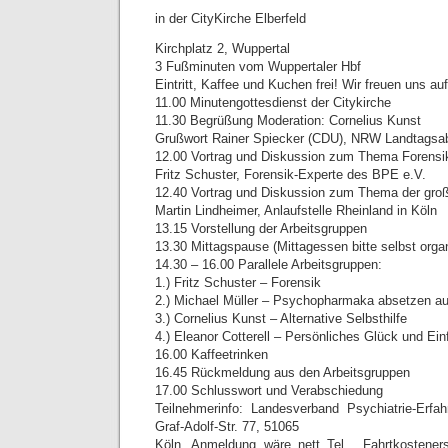
in der CityKirche Elberfeld
Kirchplatz 2, Wuppertal
3 Fußminuten vom Wuppertaler Hbf
Eintritt, Kaffee und Kuchen frei! Wir freuen uns au
11.00 Minutengottesdienst der Citykirche
11.30 Begrüßung Moderation: Cornelius Kunst
Grußwort Rainer Spiecker (CDU), NRW Landtagsa
12.00 Vortrag und Diskussion zum Thema Forensi
Fritz Schuster, Forensik-Experte des BPE e.V.
12.40 Vortrag und Diskussion zum Thema der groß
Martin Lindheimer, Anlaufstelle Rheinland in Köln
13.15 Vorstellung der Arbeitsgruppen
13.30 Mittagspause (Mittagessen bitte selbst organ
14.30 – 16.00 Parallele Arbeitsgruppen:
1.) Fritz Schuster – Forensik
2.) Michael Müller – Psychopharmaka absetzen au
3.) Cornelius Kunst – Alternative Selbsthilfe
4.) Eleanor Cotterell – Persönliches Glück und Ein
16.00 Kaffeetrinken
16.45 Rückmeldung aus den Arbeitsgruppen
17.00 Schlusswort und Verabschiedung
Teilnehmerinfo: Landesverband Psychiatrie-Erfa
Graf-Adolf-Str. 77, 51065
Köln, Anmeldung wäre nett Tel , Fahrtkosteners