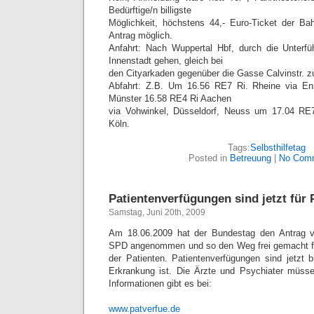
Bedürftige/n billigste
Möglichkeit, höchstens 44,- Euro-Ticket der Ba
Antrag möglich.
Anfahrt: Nach Wuppertal Hbf, durch die Unterf
Innenstadt gehen, gleich bei
den Cityarkaden gegenüber die Gasse Calvinstr. z
Abfahrt: Z.B. Um 16.56 RE7 Ri. Rheine via En
Münster 16.58 RE4 Ri Aachen
via Vohwinkel, Düsseldorf, Neuss um 17.04 RE7 
Köln.
Tags:
Selbsthilfetag
Posted in
Betreuung
|
No Com
Patientenverfügungen sind jetzt für
Samstag, Juni 20th, 2009
Am 18.06.2009 hat der Bundestag den Antrag 
SPD angenommen und so den Weg frei gemacht f
der Patienten. Patientenverfügungen sind jetzt b
Erkrankung ist. Die Ärzte und Psychiater müsse
Informationen gibt es bei:
www.patverfue.de