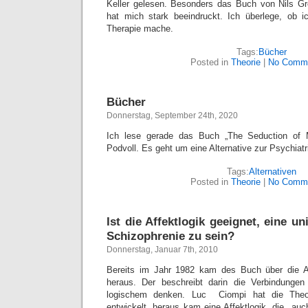
Keller gelesen. Besonders das Buch von Nils G
hat mich stark beeindruckt. Ich überlege, ob i
Therapie mache.
Tags:
Bücher
Posted in
Theorie
|
No Comme
Bücher
Donnerstag, September 24th, 2020
Ich lese gerade das Buch „The Seduction of
Podvoll. Es geht um eine Alternative zur Psychiatri
Tags:
Alternativen
Posted in
Theorie
|
No Comme
Ist die Affektlogik geeignet, eine un
Schizophrenie zu sein?
Donnerstag, Januar 7th, 2010
Bereits im Jahr 1982 kam des Buch über die A
heraus. Der beschreibt darin die Verbindunge
logischem denken. Luc Ciompi hat die Theori
entwickelt. heraus kam eine Affektlogik, die auc