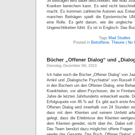
34 Beiträgen wird dabei beschrieben, wie Mad Stu
Kranken bereichern kann. Es wird nicht beschri
macht. Es kommen zahlreiche Autoren aus Entwic
manchen Beiträgen spielt die Epistemische UNg
eine Rolle. Es geht darum, wie die ungleiche
Ungerechtikeiten führt. Es ist in Englisch. Das Buc
Tags:
Mad Studies
Posted in
Betroffene
,
Theorie
|
No 
Bücher „Offener Dialog“ und „Dialog
Dienstag, Dezember 5th, 2023
Ich habe noch die Bücher „Offener Dialog“ von Ja
Arnkil und „Dialogische Psychiatrie“ von Russell
in den Büchern um den Offenen Dialog, eine Beha
Krankheiten, vor allem Psychosen, die in Finnlan
Jahre de letzten Jahrhunderts entwickelt wurde. D
Erfolgsquote von 85 % auf. Es gibt auch erste An
Offenen Dialog wird innerhalb von 24 Stunden e
dass mit dem Klienten und seinem Umfeld arbe
gelegt, dass die Erlebnisse des Klienten wertges
dem Klienten geredet, nicht über ihn. Dabei soll 
Das Team benützt dazu möglichst offene Fragen. 
wieder das Gesagte. Das Buch „Offener Dialog“ i