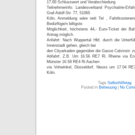
17.00 Schlusswort und Verabschiedung
Teilnehmerinfo: Landesverband Psychiatrie-Erfa
Graf-Adolf-Str. 77, 51065
Köln, Anmeldung wäre nett Tel , Fahrtkosteners
Bedürftige/n billigste
Möglichkeit, höchstens 44,- Euro-Ticket der Ba
Antrag möglich.
Anfahrt: Nach Wuppertal Hbf, durch die Unterf
Innenstadt gehen, gleich bei
den Cityarkaden gegenüber die Gasse Calvinstr. z
Abfahrt: Z.B. Um 16.56 RE7 Ri. Rheine via En
Münster 16.58 RE4 Ri Aachen
via Vohwinkel, Düsseldorf, Neuss um 17.04 RE7 
Köln.
Tags:
Selbsthilfetag
Posted in
Betreuung
|
No Com