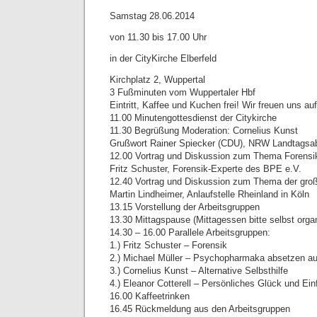
Samstag 28.06.2014
von 11.30 bis 17.00 Uhr
in der CityKirche Elberfeld
Kirchplatz 2, Wuppertal
3 Fußminuten vom Wuppertaler Hbf
Eintritt, Kaffee und Kuchen frei! Wir freuen uns au
11.00 Minutengottesdienst der Citykirche
11.30 Begrüßung Moderation: Cornelius Kunst
Grußwort Rainer Spiecker (CDU), NRW Landtagsa
12.00 Vortrag und Diskussion zum Thema Forensi
Fritz Schuster, Forensik-Experte des BPE e.V.
12.40 Vortrag und Diskussion zum Thema der groß
Martin Lindheimer, Anlaufstelle Rheinland in Köln
13.15 Vorstellung der Arbeitsgruppen
13.30 Mittagspause (Mittagessen bitte selbst organ
14.30 – 16.00 Parallele Arbeitsgruppen:
1.) Fritz Schuster – Forensik
2.) Michael Müller – Psychopharmaka absetzen au
3.) Cornelius Kunst – Alternative Selbsthilfe
4.) Eleanor Cotterell – Persönliches Glück und Ein
16.00 Kaffeetrinken
16.45 Rückmeldung aus den Arbeitsgruppen