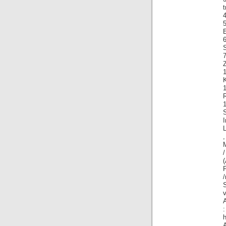
t
6
S
K
I
,
/
(
F
/
v
A
:
h
A