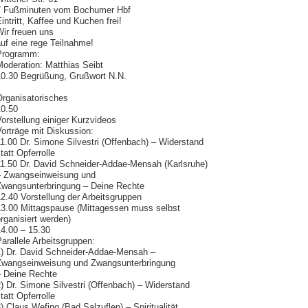
7 Fußminuten vom Bochumer Hbf
intritt, Kaffee und Kuchen frei!
ir freuen uns
uf eine rege Teilnahme!
Programm:
oderation: Matthias Seibt
10.30 Begrüßung, Grußwort N.N.
Organisatorisches
10.50
orstellung einiger Kurzvideos
orträge mit Diskussion:
1.00 Dr. Simone Silvestri (Offenbach) – Widerstand
tatt Opferrolle
11.50 Dr. David Schneider-Addae-Mensah (Karlsruhe)
– Zwangseinweisung und
Zwangsunterbringung – Deine Rechte
2.40 Vorstellung der Arbeitsgruppen
13.00 Mittagspause (Mittagessen muss selbst
rganisiert werden)
14.00 – 15.30
arallele Arbeitsgruppen:
1) Dr. David Schneider-Addae-Mensah –
Zwangseinweisung und Zwangsunterbringung
– Deine Rechte
) Dr. Simone Silvestri (Offenbach) – Widerstand
tatt Opferrolle
) Claus Wefing (Bad Salzuflen) – Spiritualität