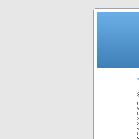
«
S
v
I
W