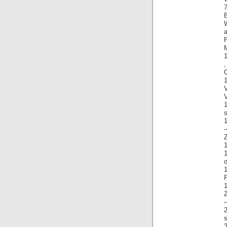
E
W
a
M
,
V
V
1
s
1
o
P
2
s
3