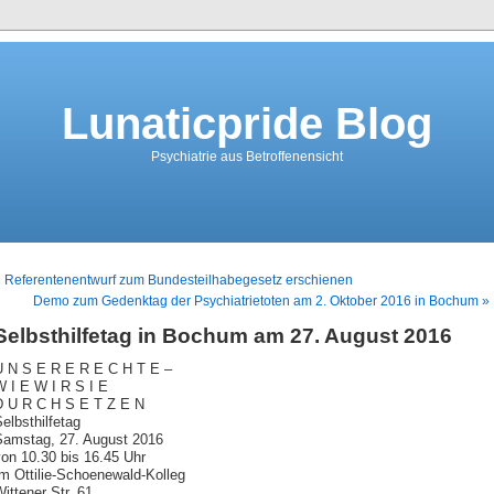
Lunaticpride Blog
Psychiatrie aus Betroffenensicht
 Referentenentwurf zum Bundesteilhabegesetz erschienen
Demo zum Gedenktag der Psychiatrietoten am 2. Oktober 2016 in Bochum »
Selbsthilfetag in Bochum am 27. August 2016
U N S E R E R E C H T E –
W I E W I R S I E
D U R C H S E T Z E N
elbsthilfetag
Samstag, 27. August 2016
on 10.30 bis 16.45 Uhr
m Ottilie-Schoenewald-Kolleg
ittener Str. 61