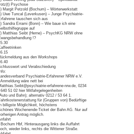
rotz(t) Psychose
4) Margit Petzold (Bochum) – Wörterwerkstatt
5) Uwe Tuncal (Leverkusen) – Junge Psychiatrie-
Erfahrene tauschen sich aus
) Sandra Errami (Bonn) – Wie baue ich eine
elbsthilfegruppe auf
7) Matthias Seibt (Herne) – PsychKG NRW ohne
Zwangsbehandlung !?
15.30
affeetrinken
16.15
Rückmeldung aus den Workshops
16.40
Schlusswort und Verabschiedung
nfo:
Landesverband Psychiatrie-Erfahrener NRW e.V.
 Anmeldung wäre nett bei
Matthias.Seibt@psychiatrie-erfahrene-nrw.de, 0234
 640 51 02 hier Mitfahrgelegenheiten
Auto und Bahn); alternativ 0212 / 53 64 1.
ahrtkostenerstattung für (Gruppen von) Bedürftige
n billigste Möglichkeit, höchstens
Schönes Wochenende-Ticket der Bahn AG. Nur auf
orherigen Antrag möglich.
nfahrt
 Bochum Hbf, Hinterausgang links die Auffahrt
och, wieder links, rechts die Wittener Straße.
bfahrt