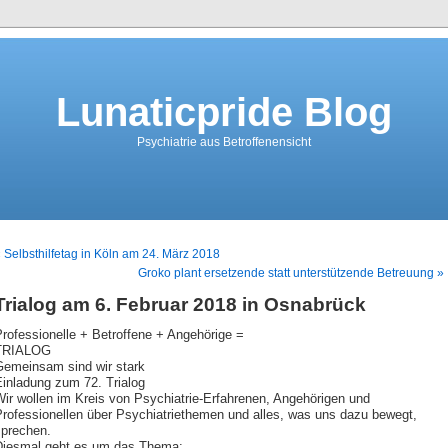
Lunaticpride Blog
Psychiatrie aus Betroffenensicht
 Selbsthilfetag in Köln am 24. März 2018
Groko plant ersetzende statt unterstützende Betreuung »
Trialog am 6. Februar 2018 in Osnabrück
rofessionelle + Betroffene + Angehörige =
TRIALOG
Gemeinsam sind wir stark
Einladung zum 72. Trialog
ir wollen im Kreis von Psychiatrie-Erfahrenen, Angehörigen und
Professionellen über Psychiatriethemen und alles, was uns dazu bewegt,
sprechen.
Diesmal geht es um das Thema: