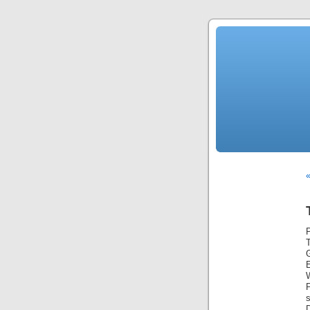
«
P
W