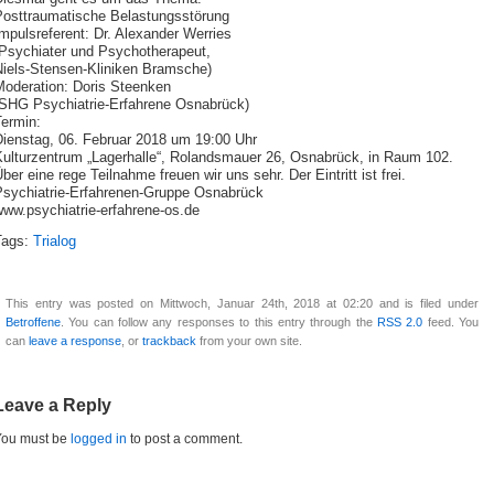
Posttraumatische Belastungsstörung
mpulsreferent: Dr. Alexander Werries
(Psychiater und Psychotherapeut,
Niels-Stensen-Kliniken Bramsche)
Moderation: Doris Steenken
(SHG Psychiatrie-Erfahrene Osnabrück)
Termin:
Dienstag, 06. Februar 2018 um 19:00 Uhr
Kulturzentrum „Lagerhalle“, Rolandsmauer 26, Osnabrück, in Raum 102.
ber eine rege Teilnahme freuen wir uns sehr. Der Eintritt ist frei.
Psychiatrie-Erfahrenen-Gruppe Osnabrück
www.psychiatrie-erfahrene-os.de
Tags:
Trialog
This entry was posted on Mittwoch, Januar 24th, 2018 at 02:20 and is filed under
Betroffene
. You can follow any responses to this entry through the
RSS 2.0
feed. You
can
leave a response
, or
trackback
from your own site.
Leave a Reply
You must be
logged in
to post a comment.