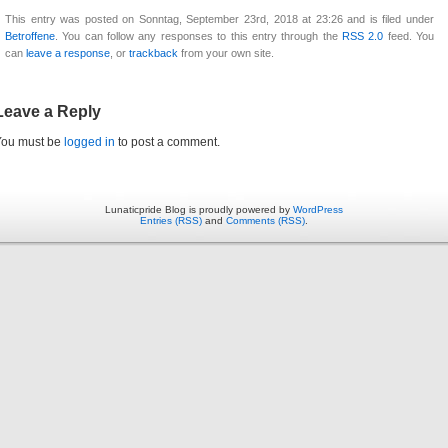
This entry was posted on Sonntag, September 23rd, 2018 at 23:26 and is filed under
Betroffene
. You can follow any responses to this entry through the
RSS 2.0
feed. You
can
leave a response
, or
trackback
from your own site.
Leave a Reply
You must be
logged in
to post a comment.
Lunaticpride Blog is proudly powered by
WordPress
Entries (RSS)
and
Comments (RSS)
.