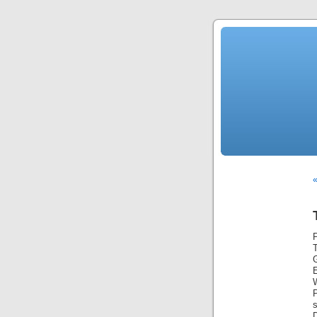
«
P
W