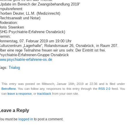
„Update im Bereich der Zwangsbehandlung 2019“
mpulsreferent:
horben Deuter, LL.M. (Medizinrecht)
(Rechtsanwalt und Notar)
Moderation:
Doris Steenken
(SHG Psychiatrie-Erfahrene Osnabrück)
Termin:
Donnerstag, 07. Februar 2019 um 19:00 Uhr
Kulturzentrum „Lagerhalle“, Rolandsmauer 26, Osnabrück, in Raum 207.
ber eine rege Teilnahme freuen wir uns sehr. Der Eintritt ist frei.
Psychiatrie-Erfahrenen-Gruppe Osnabrück
www.psychiatrie-erfahrene-os.de
Tags:
Trialog
This entry was posted on Mittwoch, Januar 16th, 2019 at 22:36 and is filed under
Betroffene
. You can follow any responses to this entry through the
RSS 2.0
feed. You
can
leave a response
, or
trackback
from your own site.
Leave a Reply
You must be
logged in
to post a comment.