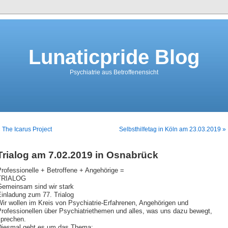
Lunaticpride Blog
Psychiatrie aus Betroffenensicht
 The Icarus Project
Selbsthilfetag in Köln am 23.03.2019 »
Trialog am 7.02.2019 in Osnabrück
rofessionelle + Betroffene + Angehörige =
TRIALOG
Gemeinsam sind wir stark
Einladung zum 77. Trialog
ir wollen im Kreis von Psychiatrie-Erfahrenen, Angehörigen und
Professionellen über Psychiatriethemen und alles, was uns dazu bewegt,
sprechen.
Diesmal geht es um das Thema: