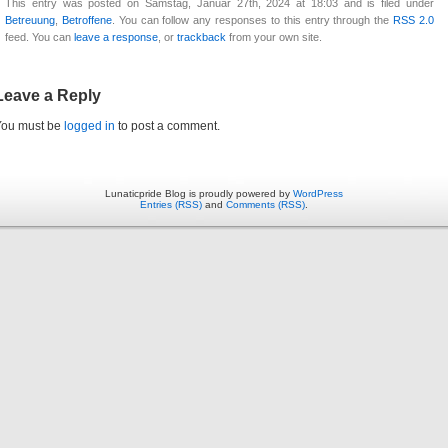
This entry was posted on Samstag, Januar 27th, 2024 at 18:03 and is filed under
Betreuung
,
Betroffene
. You can follow any responses to this entry through the
RSS 2.0
feed. You can
leave a response
, or
trackback
from your own site.
Leave a Reply
You must be
logged in
to post a comment.
Lunaticpride Blog is proudly powered by
WordPress
Entries (RSS)
and
Comments (RSS)
.