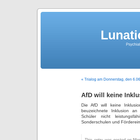
Lunati
Psychiat
« Trialog am Donnerstag, den 6.0
AfD will keine Inkl
Die AfD will keine Inklus
beuzeichnete Inklusion an 
Schüler nicht leistungsfä
Sonderschulen und Fördereinr
This entry was posted on Mon