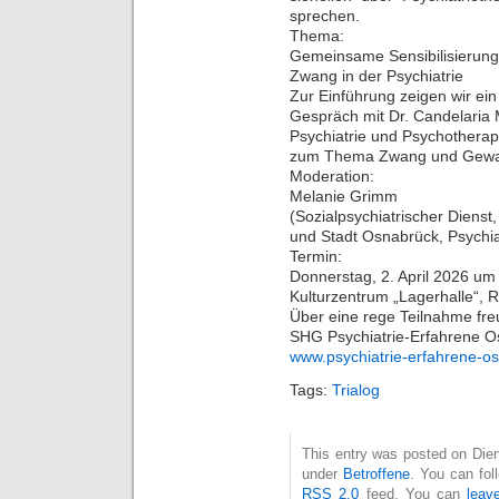
sprechen.
Thema:
Gemeinsame Sensibilisierun
Zwang in der Psychiatrie
Zur Einführung zeigen wir ei
Gespräch mit Dr. Candelaria Ma
Psychiatrie und Psychotherapi
zum Thema Zwang und Gewalt 
Moderation:
Melanie Grimm
(Sozialpsychiatrischer Dienst
und Stadt Osnabrück, Psychia
Termin:
Donnerstag, 2. April 2026 um
Kulturzentrum „Lagerhalle“,
Über eine rege Teilnahme freuen
SHG Psychiatrie-Erfahrene 
www.psychiatrie-erfahrene-os
Tags:
Trialog
This entry was posted on Dien
under
Betroffene
. You can fol
RSS 2.0
feed. You can
leav