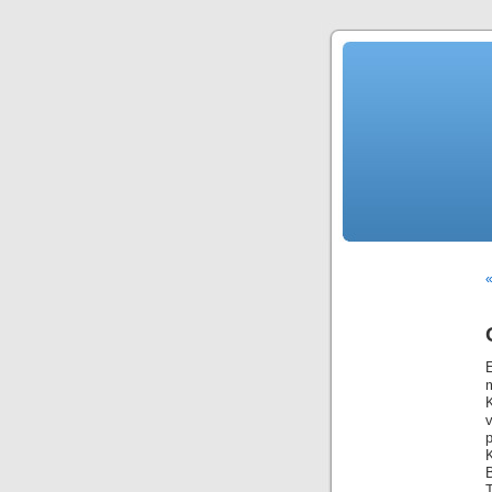
«
E
K
T