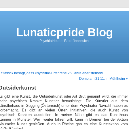
Lunaticpride Blog
Psychiatrie aus Betroffenensicht
 Statistik besagt, dass Psychitrie-Erfahrene 25 Jahre eher sterben!
Demo am 21.11. in Mühlheim »
Outsiderkunst
s gibt eine Kunst, die Outsiderkunst oder Art Brut genannt wird, die immer
mehr psychisch Kranke Künstler hervorbringt. Die Künstler aus dem
ünstlerhaus in Gugging (Österreich) unter dem Psychiater Navratil haben es
vorbemacht. Es gibt an vielen Orten Initiativen, die auch Kunst von
psychisch Kranken ausstellen. In meiner Nähe gibt es das Kunsthaus
Kannen in Münster. Wer weiter fahren will, kann in Bremen bei der Aktion
Blaumeier Kunst genießen. Auch in Rheine gab es eine Kunstaktion vom
AZE (Caritas).