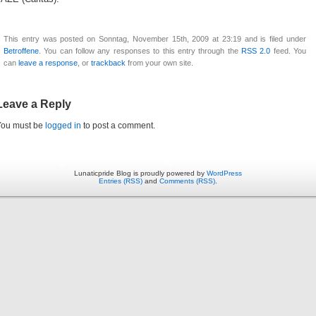
This entry was posted on Sonntag, November 15th, 2009 at 23:19 and is filed under
Betroffene
. You can follow any responses to this entry through the
RSS 2.0
feed. You
can
leave a response
, or
trackback
from your own site.
Leave a Reply
You must be
logged in
to post a comment.
Lunaticpride Blog is proudly powered by
WordPress
Entries (RSS)
and
Comments (RSS)
.