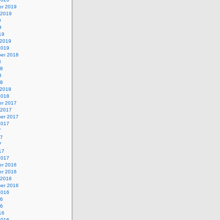
r 2019
 2019
9
9
19
 2019
2019
er 2018
8
18
8
18
 2018
2018
r 2017
 2017
er 2017
2017
7
17
7
17
2017
r 2016
r 2016
 2016
er 2016
2016
16
16
16
2016