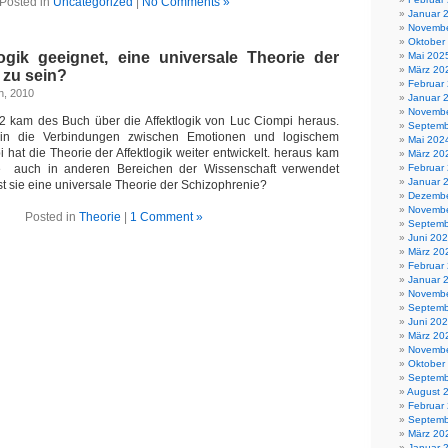
Posted in
Uncategorized
|
No Comments »
Januar 
Novembe
Oktober
logik geeignet, eine universale Theorie der
Mai 202
März 20
 zu sein?
Februar
h, 2010
Januar 
Novembe
82 kam des Buch über die Affektlogik von Luc Ciompi heraus.
Septemb
rin die Verbindungen zwischen Emotionen und logischem
Mai 202
hat die Theorie der Affektlogik weiter entwickelt. heraus kam
März 20
die auch in anderen Bereichen der Wissenschaft verwendet
Februar
Januar 
st sie eine universale Theorie der Schizophrenie?
Dezembe
Novembe
Posted in
Theorie
|
1 Comment »
Septemb
Juni 20
März 20
Februar
Januar 
Novembe
Septemb
Juni 20
März 20
Novembe
Oktober
Septemb
August 
Februar
Septemb
März 20
Januar 