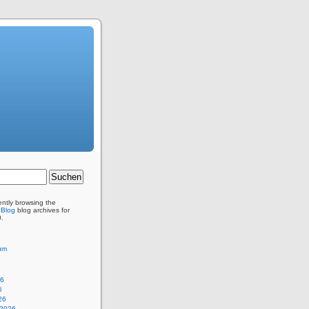
ently browsing the
 Blog
blog archives for
0.
um
26
6
26
 2026