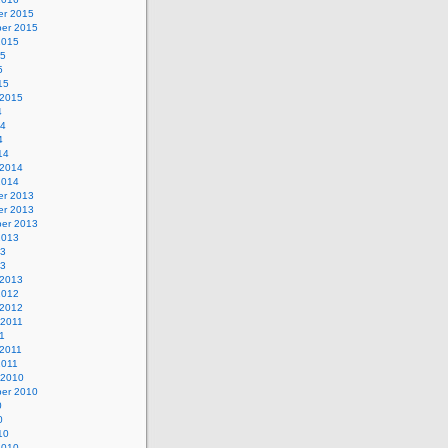
r 2015
er 2015
2015
15
5
15
 2015
4
14
4
14
 2014
2014
r 2013
r 2013
er 2013
2013
13
13
 2013
2012
 2012
 2011
1
 2011
2011
 2010
er 2010
0
0
10
2010