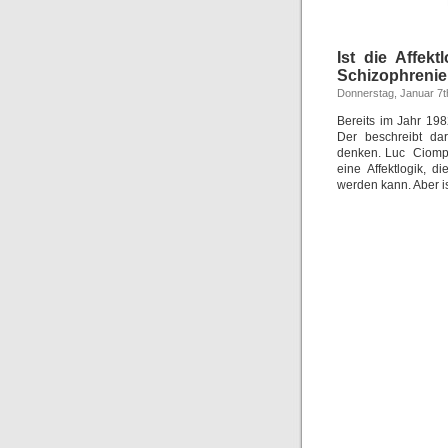
Ist die Affekt
Schizophrenie
Donnerstag, Januar 7t
Bereits im Jahr 19
Der beschreibt da
denken. Luc Ciompi 
eine Affektlogik, 
werden kann. Aber i