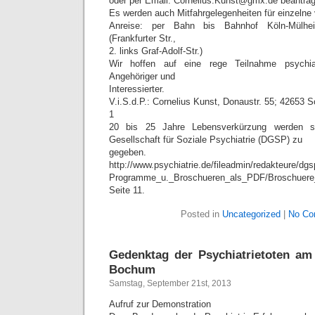
oder per Email: Cornelius.Kunst@gmx.de beantra
Es werden auch Mitfahrgelegenheiten für einzelne v
Anreise: per Bahn bis Bahnhof Köln-Mülh
(Frankfurter Str.,
2. links Graf-Adolf-Str.)
Wir hoffen auf eine rege Teilnahme psychiat
Angehöriger und
Interessierter.
V.i.S.d.P.: Cornelius Kunst, Donaustr. 55; 42653 S
1
20 bis 25 Jahre Lebensverkürzung werden s
Gesellschaft für Soziale Psychiatrie (DGSP) zu
gegeben. 
http://www.psychiatrie.de/fileadmin/redakteure/dg
Programme_u._Broschueren_als_PDF/Broschuer
Seite 11.
Posted in
Uncategorized
|
No Co
Gedenktag der Psychiatrietoten am
Bochum
Samstag, September 21st, 2013
Aufruf zur Demonstration