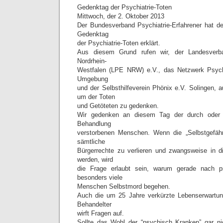
Gedenktag der Psychiatrie-Toten
Mittwoch, der 2. Oktober 2013
Der Bundesverband Psychiatrie-Erfahrener hat d
Gedenktag
der Psychiatrie-Toten erklärt.
Aus diesem Grund rufen wir, der Landesverban
Nordrhein-
Westfalen (LPE NRW) e.V., das Netzwerk Psychi
Umgebung
und der Selbsthilfeverein Phönix e.V. Solingen
um der Toten
und Getöteten zu gedenken.
Wir gedenken an diesem Tag der durch oder in
Behandlung
verstorbenen Menschen. Wenn die „Selbstgefähr
sämtliche
Bürgerrechte zu verlieren und zwangsweise in d
werden, wird
die Frage erlaubt sein, warum gerade nach ps
besonders viele
Menschen Selbstmord begehen.
Auch die um 25 Jahre verkürzte Lebenserwartung
Behandelter
wirft Fragen auf.
Sollte das Wohl der “psychisch Kranken” gar ni