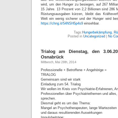
wird, um den Hunger zu besiegen, auf 267 Milliar
15 Jahre. 13 Prozent von 2,2 Billionen sind 286 Mi
Rüstungsausgaben kürzen, bleibt das Kräfteverh
Welt ein wenig sicherer und der Hunger wird besi
https://chng.it/54NSH5p4s9
einsehbar.
Tags:
Hungerbekämpfung
,
Rü
Posted in
Uncategorized
|
No Co
Trialog am Dienstag, den 3.06.
Osnabrück
Mittwoch, Mai 28th, 2014
Professionelle + Betroffene + Angehörige =
TRIALOG
Gemeinsam sind wir stark
Einladung zum 54. Trialog
Wir wollen im Kreis von Psychiatrie-Erfahrenen, A
Professionellen über Psychiatriethemen und alles
sprechen.
Diesmal geht es um das Thema:
Mangel an Psychotherapeuten, lange Wartezeiten
und daraus resultierenden Auswirkungen
Impulsbeiträge: