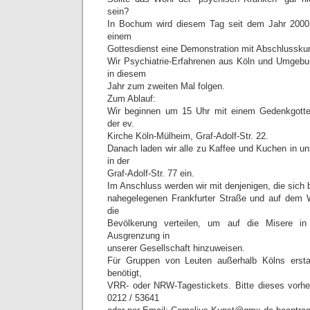
sein?
In Bochum wird diesem Tag seit dem Jahr 2000 
einem
Gottesdienst eine Demonstration mit Abschlussku
Wir Psychiatrie-Erfahrenen aus Köln und Umgebu
in diesem
Jahr zum zweiten Mal folgen.
Zum Ablauf:
Wir beginnen um 15 Uhr mit einem Gedenkgott
der ev.
Kirche Köln-Mülheim, Graf-Adolf-Str. 22.
Danach laden wir alle zu Kaffee und Kuchen in un
in der
Graf-Adolf-Str. 77 ein.
Im Anschluss werden wir mit denjenigen, die sich b
nahegelegenen Frankfurter Straße und auf dem W
die
Bevölkerung verteilen, um auf die Misere in
Ausgrenzung in
unserer Gesellschaft hinzuweisen.
Für Gruppen von Leuten außerhalb Kölns ers
benötigt,
VRR- oder NRW-Tagestickets. Bitte dieses vorher
0212 / 53641