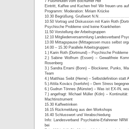
7 Fußminuten vom Bochumer Hbf
Eintritt, Kaffee und Kuchen frei! Wir freuen uns au
Programm: Moderation: Miriam Krücke
10.30 Begrüßung, Grußwort N.N………………………, 
10.50 Vortrag und Diskussion mit Karin Roth (Dor
Psychische Probleme sind keine Krankheiten
11.50 Vorstellung der Arbeitsgruppen
12.10 Mitgliederversammlung Landesverband Psyc
13.00 Mittagspause (Mittagessen muss selbst orga
14.00 – 15.30 Parallele Arbeitsgruppen:
1.) Karin Roth (Dortmund) – Psychische Probleme 
2.) Sabine Wolfrum (Essen) – Gewaltfreie Kom
Rosenberg
3.) Sandra Errami (Bonn) – Blockierer, Punks, M
Team
4.) Matthias Seibt (Herne) – Selbstdefinition statt 
5.) Attila Kovács (Iserlohn) – Dem Stress begegnen
6.) Gudrun Tönnes (Münster) – Was ist EX-IN, wo
7.) angefragt: Michael Müller (Köln) – Kontinuität:
Machtinstrument
15.30 Kaffeetrinken
16.15 Rückmeldung aus den Workshops
16.40 Schlusswort und Verabschiedung
Info: Landesverband Psychiatrie-Erfahrener NRW
bei