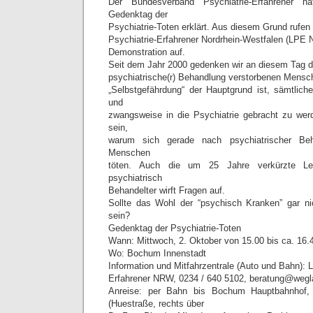
Der Bundesverband Psychiatrie-Erfahrener 
Gedenktag der
Psychiatrie-Toten erklärt. Aus diesem Grund rufen
Psychiatrie-Erfahrener Nordrhein-Westfalen (LPE 
Demonstration auf.
Seit dem Jahr 2000 gedenken wir an diesem Tag de
psychiatrische(r) Behandlung verstorbenen Mensc
„Selbstgefährdung“ der Hauptgrund ist, sämtliche
und
zwangsweise in die Psychiatrie gebracht zu werd
sein,
warum sich gerade nach psychiatrischer Beh
Menschen
töten. Auch die um 25 Jahre verkürzte Leb
psychiatrisch
Behandelter wirft Fragen auf.
Sollte das Wohl der “psychisch Kranken” gar ni
sein?
Gedenktag der Psychiatrie-Toten
Wann: Mittwoch, 2. Oktober von 15.00 bis ca. 16.
Wo: Bochum Innenstadt
Information und Mitfahrzentrale (Auto und Bahn): 
Erfahrener NRW, 0234 / 640 5102, beratung@wegl
Anreise: per Bahn bis Bochum Hauptbahnhof
(Huestraße, rechts über