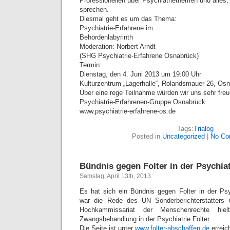
Professionellen über Psychiatriethemen und alles
sprechen.
Diesmal geht es um das Thema:
Psychiatrie-Erfahrene im
Behördenlabyrinth
Moderation: Norbert Arndt
(SHG Psychiatrie-Erfahrene Osnabrück)
Termin:
Dienstag, den 4. Juni 2013 um 19:00 Uhr
Kulturzentrum „Lagerhalle“, Rolandsmauer 26, Os
Über eine rege Teilnahme würden wir uns sehr freuen.
Psychiatrie-Erfahrenen-Gruppe Osnabrück
www.psychiatrie-erfahrene-os.de
Tags:
Trialog
Posted in
Uncategorized
|
No Co
Bündnis gegen Folter in der Psychia
Samstag, April 13th, 2013
Es hat sich ein Bündnis gegen Folter in der Psy
war die Rede des UN Sonderberichterstatters 
Hochkammissariat der Menschenrechte hie
Zwangsbehandlung in der Psychiatrie Folter.
Die Seite ist unter
www.folter-abschaffen.de
erreic