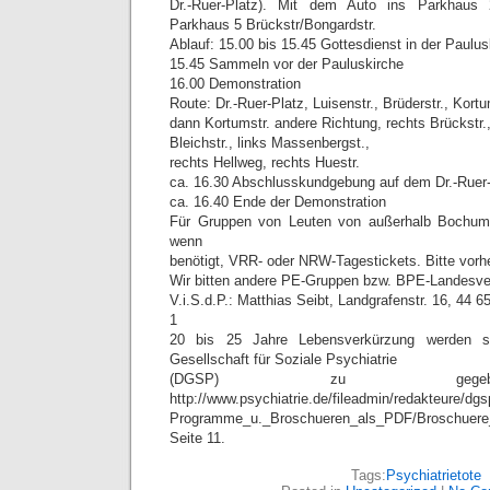
Dr.-Ruer-Platz). Mit dem Auto ins Parkhaus 
Parkhaus 5 Brückstr/Bongardstr.
Ablauf: 15.00 bis 15.45 Gottesdienst in der Paulus
15.45 Sammeln vor der Pauluskirche
16.00 Demonstration
Route: Dr.-Ruer-Platz, Luisenstr., Brüderstr., Kort
dann Kortumstr. andere Richtung, rechts Brückstr.,
Bleichstr., links Massenbergst.,
rechts Hellweg, rechts Huestr.
ca. 16.30 Abschlusskundgebung auf dem Dr.-Ruer-
ca. 16.40 Ende der Demonstration
Für Gruppen von Leuten von außerhalb Bochum
wenn
benötigt, VRR- oder NRW-Tagestickets. Bitte vorh
Wir bitten andere PE-Gruppen bzw. BPE-Landes
V.i.S.d.P.: Matthias Seibt, Landgrafenstr. 16, 44 6
1
20 bis 25 Jahre Lebensverkürzung werden s
Gesellschaft für Soziale Psychiatrie
(DGSP) zu gegeb
http://www.psychiatrie.de/fileadmin/redakteure/dg
Programme_u._Broschueren_als_PDF/Broschuer
Seite 11.
Tags:
Psychiatrietote