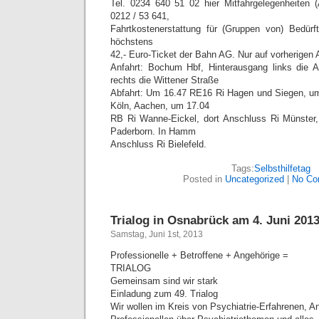
Tel. 0234 640 51 02 hier Mitfahrgelegenheiten (
0212 / 53 641,
Fahrtkostenerstattung für (Gruppen von) Bedürfti
höchstens
42,- Euro-Ticket der Bahn AG. Nur auf vorherigen 
Anfahrt: Bochum Hbf, Hinterausgang links die Au
rechts die Wittener Straße
Abfahrt: Um 16.47 RE16 Ri Hagen und Siegen, um
Köln, Aachen, um 17.04
RB Ri Wanne-Eickel, dort Anschluss Ri Münste
Paderborn. In Hamm
Anschluss Ri Bielefeld.
Tags:
Selbsthilfetag
Posted in
Uncategorized
|
No Co
Trialog in Osnabrück am 4. Juni 201
Samstag, Juni 1st, 2013
Professionelle + Betroffene + Angehörige =
TRIALOG
Gemeinsam sind wir stark
Einladung zum 49. Trialog
Wir wollen im Kreis von Psychiatrie-Erfahrenen, A