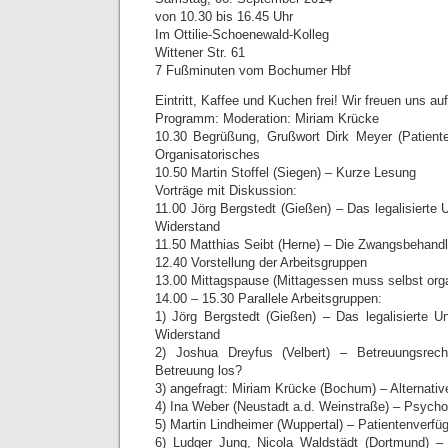
von 10.30 bis 16.45 Uhr
Im Ottilie-Schoenewald-Kolleg
Wittener Str. 61
7 Fußminuten vom Bochumer Hbf
Eintritt, Kaffee und Kuchen frei! Wir freuen uns au
Programm: Moderation: Miriam Krücke
10.30 Begrüßung, Grußwort Dirk Meyer (Patient
Organisatorisches
10.50 Martin Stoffel (Siegen) – Kurze Lesung
Vorträge mit Diskussion:
11.00 Jörg Bergstedt (Gießen) – Das legalisierte 
Widerstand
11.50 Matthias Seibt (Herne) – Die Zwangsbehand
12.40 Vorstellung der Arbeitsgruppen
13.00 Mittagspause (Mittagessen muss selbst orga
14.00 – 15.30 Parallele Arbeitsgruppen:
1) Jörg Bergstedt (Gießen) – Das legalisierte U
Widerstand
2) Joshua Dreyfus (Velbert) – Betreuungsre
Betreuung los?
3) angefragt: Miriam Krücke (Bochum) – Alternativ
4) Ina Weber (Neustadt a.d. Weinstraße) – Psych
5) Martin Lindheimer (Wuppertal) – Patientenverfüg
6) Ludger Jung, Nicola Waldstädt (Dortmund) 