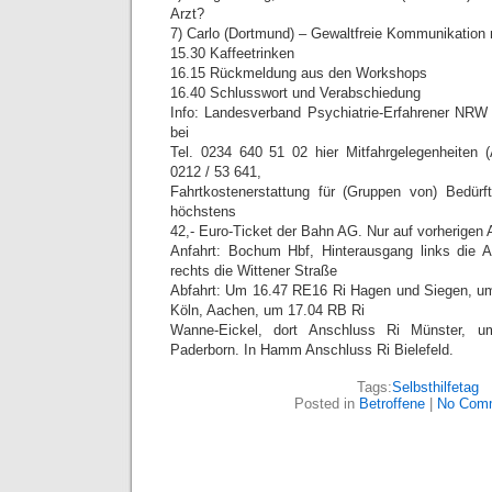
Arzt?
7) Carlo (Dortmund) – Gewaltfreie Kommunikation
15.30 Kaffeetrinken
16.15 Rückmeldung aus den Workshops
16.40 Schlusswort und Verabschiedung
Info: Landesverband Psychiatrie-Erfahrener NRW
bei
Tel. 0234 640 51 02 hier Mitfahrgelegenheiten (
0212 / 53 641,
Fahrtkostenerstattung für (Gruppen von) Bedürfti
höchstens
42,- Euro-Ticket der Bahn AG. Nur auf vorherigen 
Anfahrt: Bochum Hbf, Hinterausgang links die Au
rechts die Wittener Straße
Abfahrt: Um 16.47 RE16 Ri Hagen und Siegen, um
Köln, Aachen, um 17.04 RB Ri
Wanne-Eickel, dort Anschluss Ri Münster,
Paderborn. In Hamm Anschluss Ri Bielefeld.
Tags:
Selbsthilfetag
Posted in
Betroffene
|
No Com