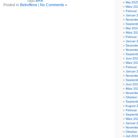
Tags:
BRK
Mai 202
Posted in
Betroffene
|
No Comments »
März 20
Februar
Januar 
Novembe
Septemb
Mai 202
März 20
Februar
Januar 
Dezembe
Novembe
Septemb
Juni 20
März 20
Februar
Januar 
Novembe
Septemb
Juni 20
März 20
Novembe
Oktober
Septemb
August 
Februar
Septemb
März 20
Januar 
Novembe
Oktober
Juli 201