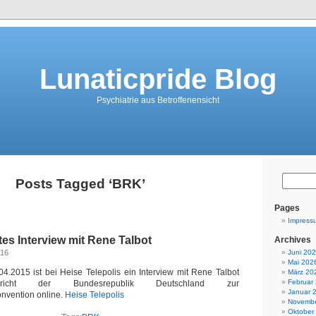
Lunaticpride Blog
Psychiatrie aus Betroffenensicht
Posts Tagged ‘BRK’
Pages
Impress
tes Interview mit Rene Talbot
Archives
016
Juni 20
Mai 202
4.2015 ist bei Heise Telepolis ein Interview mit Rene Talbot
März 20
Februar
richt der Bundesrepublik Deutschland zur
Januar 
nvention online.
Heise Telepolis
Novembe
Oktober