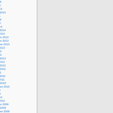
15
5
15
 2015
4
14
4
14
 2014
2014
r 2013
r 2013
er 2013
2013
13
13
 2013
2012
 2012
 2011
1
 2011
2011
 2010
er 2010
0
0
10
2010
r 2009
 2009
er 2009