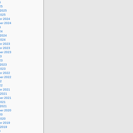
5
25
 2025
2025
r 2024
er 2024
4
24
 2024
2024
r 2023
r 2023
er 2023
23
23
 2023
2023
r 2022
er 2022
22
22
r 2021
 2021
er 2021
2021
 2021
er 2020
20
2020
r 2019
 2019
9