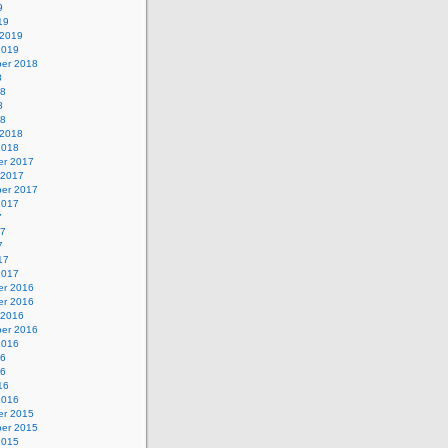
9
19
 2019
2019
er 2018
8
18
8
18
 2018
2018
r 2017
 2017
er 2017
2017
7
17
7
17
2017
r 2016
r 2016
 2016
er 2016
2016
16
16
16
2016
r 2015
er 2015
2015